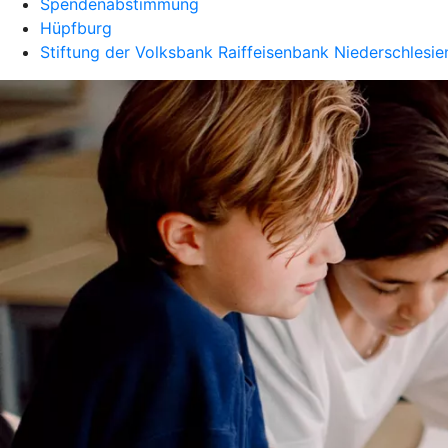
Spendenabstimmung
Hüpfburg
Stiftung der Volksbank Raiffeisenbank Niederschlesie