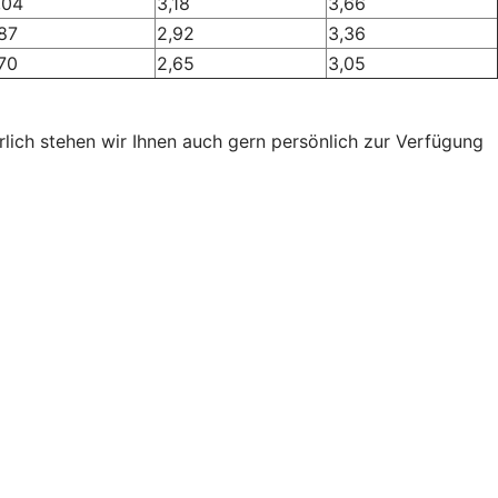
,04
3,18
3,66
,87
2,92
3,36
,70
2,65
3,05
lich stehen wir Ihnen auch gern persönlich zur Verfügung