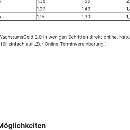
6
1,38
1,56
2
1,27
1,43
1
5
1,15
1,30
1
chstumsGeld 2.0 in wenigen Schritten direkt online. Natür
für einfach auf „Zur Online-Terminvereinbarung“.
 Möglichkeiten