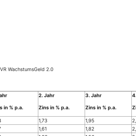
s VR WachstumsGeld 2.0
Jahr
2. Jahr
3. Jahr
4
s in % p.a.
Zins in % p.a.
Zins in % p.a.
Z
8
1,73
1,95
2
7
1,61
1,82
2