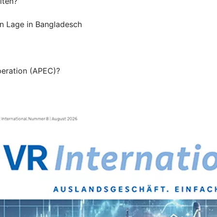
lten?
en Lage in Bangladesch
peration (APEC)?