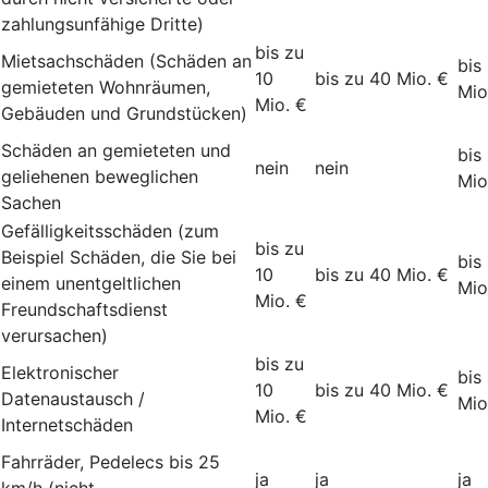
zahlungsunfähige Dritte)
bis zu
Mietsachschäden (Schäden an
bis
10
bis zu 40 Mio. €
gemieteten Wohnräumen,
Mio
Mio. €
Gebäuden und Grundstücken)
Schäden an gemieteten und
bis
nein
nein
geliehenen beweglichen
Mio
Sachen
Gefälligkeitsschäden (zum
bis zu
Beispiel Schäden, die Sie bei
bis
10
bis zu 40 Mio. €
einem unentgeltlichen
Mio
Mio. €
Freundschaftsdienst
verursachen)
bis zu
Elektronischer
bis
10
bis zu 40 Mio. €
Datenaustausch /
Mio
Mio. €
Internetschäden
Fahrräder, Pedelecs bis 25
ja
ja
ja
km/h (nicht