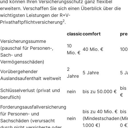
und können Ihren Versicherungsschutz ganz flexibel
erweitern. Verschaffen Sie sich einen Überblick über die
wichtigsten Leistungen der R+V-
2
Privathaftpflichtversicherung
.
classic
comfort
pr
Versicherungssumme
10
(pauschal für Personen-,
40 Mio. €
100
Mio. €
Sach- und
Vermögensschäden)
2
Vorübergehender
5 Jahre
5 J
Jahre
Auslandsaufenthalt weltweit
bis
Schlüsselverlust (privat und
nein
bis zu 50.000 €
€
beruflich)
Forderungsausfallversicherung
bis zu 40 Mio. €
bis
für Personen- und
nein
(Mindestschaden
(Mi
Sachschäden (verursacht
1.000 €)
0 €
durch nicht versicherte oder