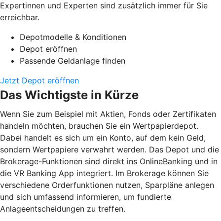
Expertinnen und Experten sind zusätzlich immer für Sie
erreichbar.
Depotmodelle & Konditionen
Depot eröffnen
Passende Geldanlage finden
Jetzt Depot eröffnen
Das Wichtigste in Kürze
Wenn Sie zum Beispiel mit Aktien, Fonds oder Zertifikaten
handeln möchten, brauchen Sie ein Wertpapierdepot.
Dabei handelt es sich um ein Konto, auf dem kein Geld,
sondern Wertpapiere verwahrt werden. Das Depot und die
Brokerage-Funktionen sind direkt ins OnlineBanking und in
die VR Banking App integriert. Im Brokerage können Sie
verschiedene Orderfunktionen nutzen, Sparpläne anlegen
und sich umfassend informieren, um fundierte
Anlageentscheidungen zu treffen.