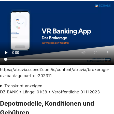
https://atruvia.scene7.com/is/content/atruvia/brokerage-
dz-bank-gema-frei-202311
Transkript anzeigen
DZ BANK • Länge: 01:38 • Veröffentlicht: 01.11.2023
Depotmodelle, Konditionen und
Gebühren