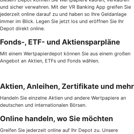
und sicher verwahren. Mit der VR Banking App greifen Sie
jederzeit online darauf zu und haben so Ihre Geldanlage
immer im Blick. Legen Sie jetzt los und eröffnen Sie Ihr
Depot direkt online.
Fonds-, ETF- und Aktiensparpläne
Mit einem Wertpapierdepot können Sie aus einem großen
Angebot an Aktien, ETFs und Fonds wählen.
Aktien, Anleihen, Zertifikate und mehr
Handeln Sie einzelne Aktien und andere Wertpapiere an
deutschen und internationalen Börsen.
Online handeln, wo Sie möchten
Greifen Sie jederzeit online auf Ihr Depot zu. Unsere