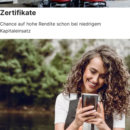
Zertifikate
Chance auf hohe Rendite schon bei niedrigem
Kapitaleinsatz