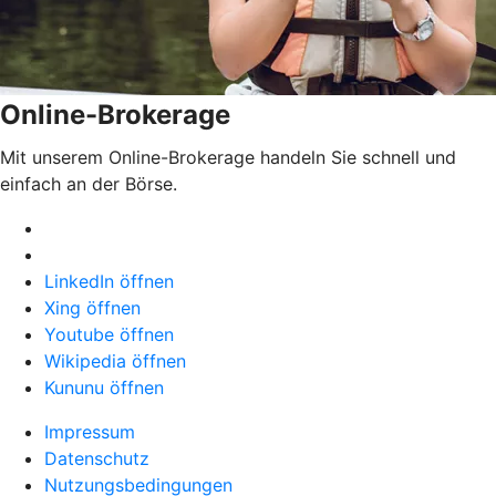
Online-Brokerage
Mit unserem Online-Brokerage handeln Sie schnell und
einfach an der Börse.
LinkedIn öffnen
Xing öffnen
Youtube öffnen
Wikipedia öffnen
Kununu öffnen
Impressum
Datenschutz
Nutzungsbedingungen