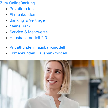
Zum OnlineBanking
Privatkunden
Firmenkunden
Banking & Verträge
Meine Bank
Service & Mehrwerte
Hausbankmodell 2.0
Privatkunden Hausbankmodell
Firmenkunden Hausbankmodell