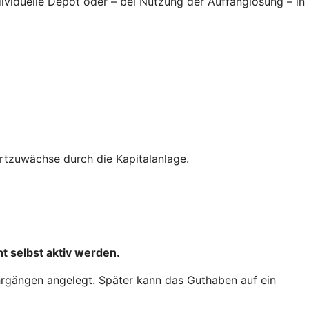
ndividuelle Depot oder – bei Nutzung der Auffanglösung – in
tzuwächse durch die Kapitalanlage.
t selbst aktiv werden.
hrgängen angelegt. Später kann das Guthaben auf ein