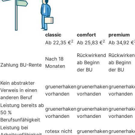
classic
comfort
premium
2
2
Ab 22,35 €
Ab 25,83 €
Ab 34,92 €
Rückwirkend
Rückwirke
Nach 18
ab Beginn
ab Beginn
Zahlung BU-Rente
Monaten
der BU
der BU
Kein abstrakter
gruenerhaken
gruenerhaken
gruenerhak
Verweis in einen
vorhanden
vorhanden
vorhanden
anderen Beruf
Leistung bereits ab
gruenerhaken
gruenerhaken
gruenerhak
50 %
vorhanden
vorhanden
vorhanden
Berufsunfähigkeit
Leistung bei
rotesx
nicht
gruenerhaken
gruenerhak
Arbeitsunfähigkeit