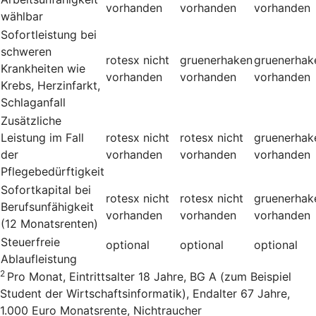
vorhanden
vorhanden
vorhanden
wählbar
Sofortleistung bei
schweren
rotesx
nicht
gruenerhaken
gruenerhak
Krankheiten wie
vorhanden
vorhanden
vorhanden
Krebs, Herzinfarkt,
Schlaganfall
Zusätzliche
Leistung im Fall
rotesx
nicht
rotesx
nicht
gruenerhak
der
vorhanden
vorhanden
vorhanden
Pflegebedürftigkeit
Sofortkapital bei
rotesx
nicht
rotesx
nicht
gruenerhak
Berufsunfähigkeit
vorhanden
vorhanden
vorhanden
(12 Monatsrenten)
Steuerfreie
optional
optional
optional
Ablaufleistung
2
Pro Monat, Eintrittsalter 18 Jahre, BG A (zum Beispiel
Student der Wirtschaftsinformatik), Endalter 67 Jahre,
1.000 Euro Monatsrente, Nichtraucher