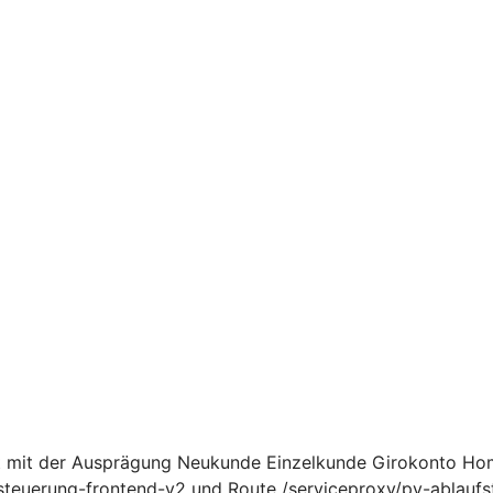
 mit der Ausprägung Neukunde Einzelkunde Girokonto Hom
uerung-frontend-v2 und Route /serviceproxy/pv-ablaufst