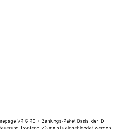
epage VR GIRO + Zahlungs-Paket Basis, der ID
euerung-frontend-v2/main.js eingeblendet werden.