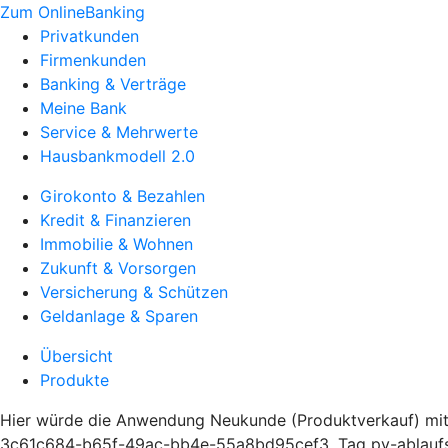
Zum OnlineBanking
Privatkunden
Firmenkunden
Banking & Verträge
Meine Bank
Service & Mehrwerte
Hausbankmodell 2.0
Girokonto & Bezahlen
Kredit & Finanzieren
Immobilie & Wohnen
Zukunft & Vorsorgen
Versicherung & Schützen
Geldanlage & Sparen
Übersicht
Produkte
Hier würde die Anwendung Neukunde (Produktverkauf) mit
3c61c684-b65f-49ac-bb4e-55a8bd95cef3, Tag pv-ablaufste