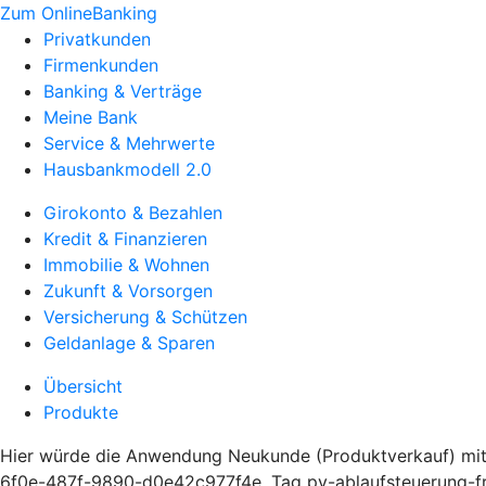
Zum OnlineBanking
Privatkunden
Firmenkunden
Banking & Verträge
Meine Bank
Service & Mehrwerte
Hausbankmodell 2.0
Girokonto & Bezahlen
Kredit & Finanzieren
Immobilie & Wohnen
Zukunft & Vorsorgen
Versicherung & Schützen
Geldanlage & Sparen
Übersicht
Produkte
Hier würde die Anwendung Neukunde (Produktverkauf) mit
6f0e-487f-9890-d0e42c977f4e, Tag pv-ablaufsteuerung-fro