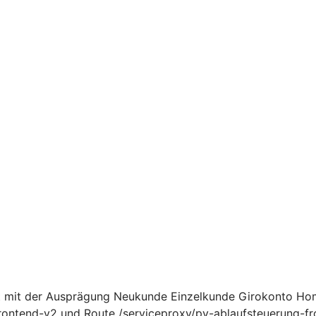
 mit der Ausprägung Neukunde Einzelkunde Girokonto Home
ntend-v2 und Route /serviceproxy/pv-ablaufsteuerung-fro