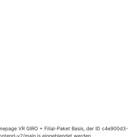
page VR GIRO + Filial-Paket Basis, der ID c4e900d3-
ntend-v2/main.js eingeblendet werden.