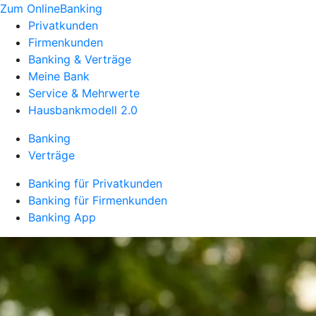
Zum OnlineBanking
Privatkunden
Firmenkunden
Banking & Verträge
Meine Bank
Service & Mehrwerte
Hausbankmodell 2.0
Banking
Verträge
Banking für Privatkunden
Banking für Firmenkunden
Banking App