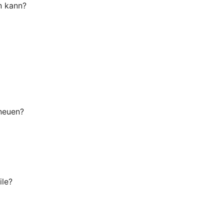
n kann?
 neuen?
ile?